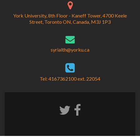
York University, 8th Floor - Kaneff Tower, 4700 Keele
Street, Toronto ON, Canada, M3J 1P3
syrialth@yorku.ca
Tel: 4167362100 ext. 22054
Facebook
Twitter
link
link